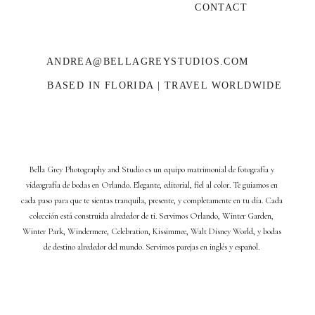
CONTACT
ANDREA@BELLAGREYSTUDIOS.COM
BASED IN FLORIDA | TRAVEL WORLDWIDE
Bella Grey Photography and Studio es un equipo matrimonial de fotografía y
videografía de bodas en Orlando. Elegante, editorial, fiel al color. Te guiamos en
cada paso para que te sientas tranquila, presente, y completamente en tu día. Cada
colección está construida alrededor de ti. Servimos Orlando, Winter Garden,
Winter Park, Windermere, Celebration, Kissimmee, Walt Disney World, y bodas
de destino alrededor del mundo. Servimos parejas en inglés y español.